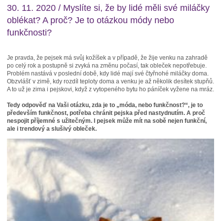
30. 11. 2020 / Myslíte si, že by lidé měli své miláčky
oblékat? A proč? Je to otázkou módy nebo
funkčnosti?
Je pravda, že pejsek má svůj kožíšek a v případě, že žije venku na zahradě
po celý rok a postupně si zvyká na změnu počasí, tak obleček nepotřebuje.
Problém nastává v poslední době, kdy lidé mají své čtyřnohé miláčky doma.
Obzvlášť v zimě, kdy rozdíl teploty doma a venku je až několik desítek stupňů.
A to už je zima i pejskovi, když z vytopeného bytu ho páníček vyžene na mráz.
Tedy odpověď na Vaši otázku, zda je to „móda, nebo funkčnost?“, je to
především funkčnost, potřeba chránit pejska před nastydnutím. A proč
nespojit příjemné s užitečným. I pejsek může mít na sobě nejen funkční,
ale i trendový a slušivý obleček.