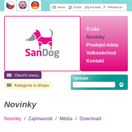
Home
Košík
Kontakt
Přihlásit se
O nás
Novinky
Prodejní místa
Velkoobchod
Kontakt
Otevřít menu
Kategorie e-shopu
Novinky
Novinky
/
Zajímavosti
/
Média
/
Download