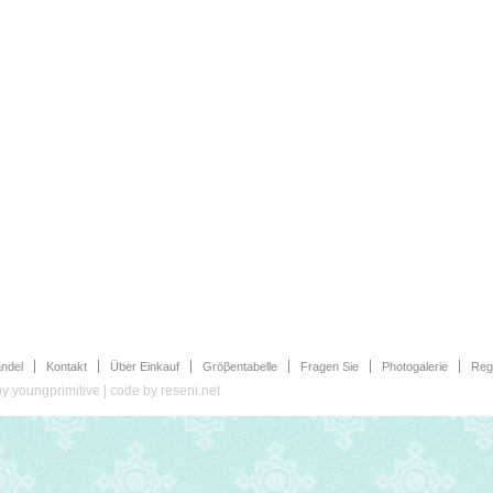
ndel
Kontakt
Über Einkauf
Gröβentabelle
Fragen Sie
Photogalerie
Regi
by
youngprimitive
| code by
reseni.net