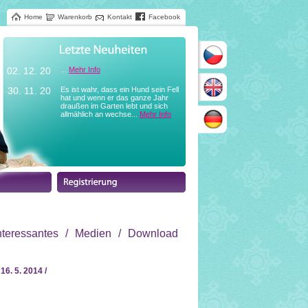
Home
Warenkorb
Kontakt
Facebook
02. 12. 20
...
Mehr Info
30. 11. 20
Es ist wahr, dass ein Hund sein Fell
hat und wenn er das ganze Jahr
draußen im Garten lebt und sich
allmählich an wechse...
Mehr Info
nteressantes
/
Medien
/
Download
16. 5. 2014 /