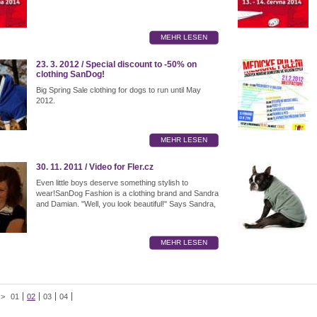
MEHR LESEN
23. 3. 2012 / Special discount to -50% on
clothing SanDog!
Big Spring Sale clothing for dogs to run until May
2012.
MEHR LESEN
30. 11. 2011 / Video for Fler.cz
Even little boys deserve something stylish to
wear!SanDog Fashion is a clothing brand and Sandra
and Damian. "Well, you look beautiful!" Says Sandra,
MEHR LESEN
 >
01
02
03
04