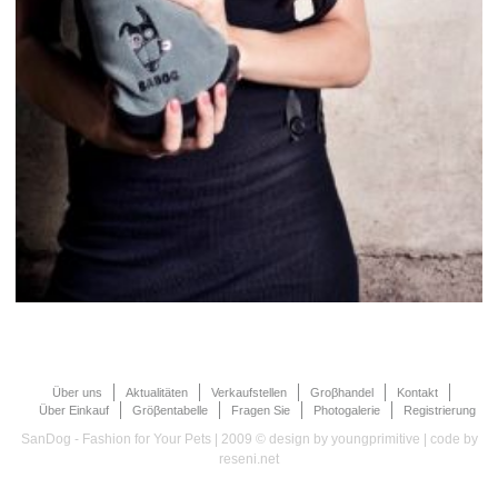
Über uns
Aktualitäten
Verkaufstellen
Groβhandel
Kontakt
Über Einkauf
Gröβentabelle
Fragen Sie
Photogalerie
Registrierung
SanDog - Fashion for Your Pets | 2009 © design by
youngprimitive
| code by
reseni.net