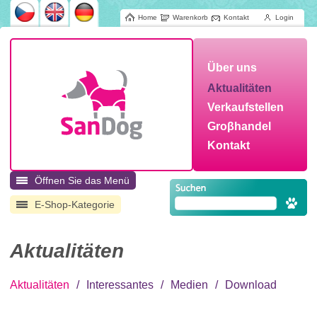
Home
Warenkorb
Kontakt
Login
Über uns
Aktualitäten
Verkaufstellen
Groβhandel
Kontakt
Öffnen Sie das Menü
E-Shop-Kategorie
Aktualitäten
Aktualitäten
/
Interessantes
/
Medien
/
Download