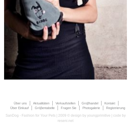
Über uns
Aktualitäten
Verkaufstellen
Groβhandel
Kontakt
Über Einkauf
Gröβentabelle
Fragen Sie
Photogalerie
Registrierung
SanDog - Fashion for Your Pets | 2009 © design by
youngprimitive
| code by
reseni.net