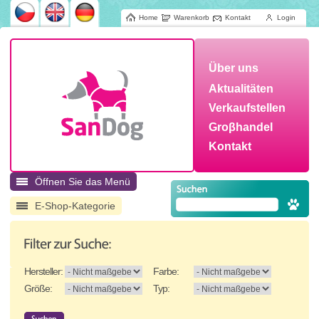
Home
Warenkorb
Kontakt
Login
Über uns
Aktualitäten
Verkaufstellen
Groβhandel
Kontakt
Öffnen Sie das Menü
E-Shop-Kategorie
Hersteller:
Farbe:
Größe:
Typ: