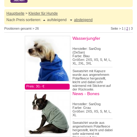
Hauptseite
>
Kleider für Hunde
Nach Preis sortieren:
aufsteigend
absteigend
Positionen gesamt > 26
Seite >
1
|
2
|
3
Wasserjungfer
Hersteller: SanDog
(DeSan)
Farbe: Blau
Größen: 2XS, XS, S, M, L,
XL, 2XL, 3XL
Sweatshirt mit Kapuze
wurde aus angenehmem
Polarfleece hergestellt,
leicht und dabei sehr
wärmend mit Stickerei auf
Preis: 30,- €
der Rückseite.
News - Bones
Hersteller: SanDog
Farbe: Grau
Größen: 2XS, XS, S, M, L,
XL
Sweatshirt wurde aus
angenehmem Polarfleece
hergestellt, leicht und dabei
sehr wärmend mit