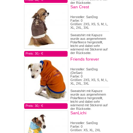
der Rückseite.
San Crest
Hersteller: SanDog
Farbe: 0
Größen: 2XS, XS, S, M, L,
XL, 2XL, 3XL
Sweatshirt mit Kapuze
wurde aus angenehmem
Polarfleece hergestellt,
leicht und dabei sehr
wärmend mit Stickerei auf
der Rückseite.
Preis: 30,- €
Friends forever
Hersteller: SanDog
(DeSan)
Farbe: 0
Größen: 2XS, XS, S, M, L,
XL, 2XL, 3XL
Sweatshirt mit Kapuze
wurde aus angenehmem
Polarfleece hergestellt,
leicht und dabei sehr
wärmend mit Stickerei auf
Preis: 30,- €
der Rückseite.
SanLichi
Hersteller: SanDog
Farbe: 0
Größen: XS, XL, 2XL