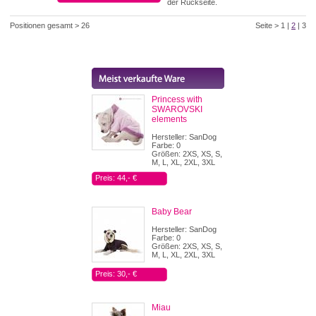
der Rückseite.
Positionen gesamt > 26
Seite >
1
|
2
|
3
Princess with
SWAROVSKI
elements
Hersteller: SanDog
Farbe: 0
Größen: 2XS, XS, S,
M, L, XL, 2XL, 3XL
Preis: 44,- €
Baby Bear
Hersteller: SanDog
Farbe: 0
Größen: 2XS, XS, S,
M, L, XL, 2XL, 3XL
Preis: 30,- €
Miau