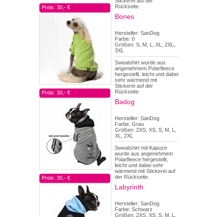
Stickerei auf der
Rückseite.
Preis: 30,- €
Bones
Hersteller: SanDog
Farbe: 0
Größen: S, M, L, XL, 2XL,
3XL
Sweatshirt wurde aus
angenehmem Polarfleece
hergestellt, leicht und dabei
sehr wärmend mit
Stickerei auf der
Rückseite.
Preis: 30,- €
Badog
Hersteller: SanDog
Farbe: Grau
Größen: 2XS, XS, S, M, L,
XL, 2XL
Sweatshirt mit Kapuze
wurde aus angenehmem
Polarfleece hergestellt,
leicht und dabei sehr
wärmend mit Stickerei auf
der Rückseite.
Preis: 30,- €
Labyrinth
Hersteller: SanDog
Farbe: Schwarz
Größen: 2XS, XS, S, M, L,