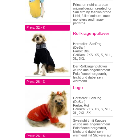
Prints on t-shirts are an
original design created for
San firm by fashion brand
Lichi, full of colours, cute
monsters and happy
patterns.
Preis: 32,- €
Rollkragenpullover
Hersteller: SanDog
(DeSan)
Farbe: Blau
Größen: 2XS, XS, S, M, L,
XL, 3XL
Der Rollkragenpullover
wurde aus angenehmem
Polarfleece hergestellt,
leicht und dabei sehr
wärmend.
Preis: 26,- €
Logo
Hersteller: SanDog
(DeSan)
Farbe: Rot
Größen: 2XS, XS, S, M, L,
XL, 2XL, 3XL
Sweatshirt mit Kapuze
wurde aus angenehmem
Polarfleece hergestellt,
leicht und dabei sehr
wärmend mit Stickerei auf
Preis: 26,- €