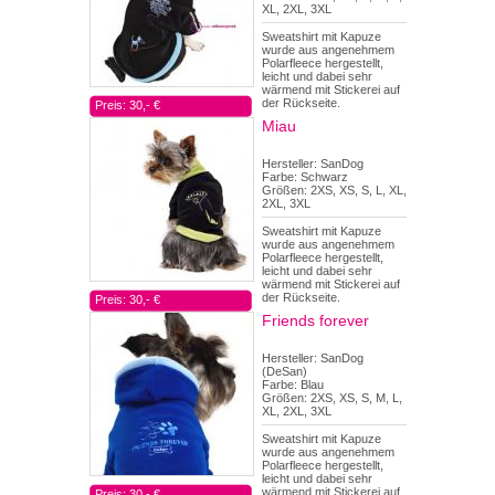
XL, 2XL, 3XL
Sweatshirt mit Kapuze
wurde aus angenehmem
Polarfleece hergestellt,
leicht und dabei sehr
wärmend mit Stickerei auf
der Rückseite.
Preis: 30,- €
Miau
Hersteller: SanDog
Farbe: Schwarz
Größen: 2XS, XS, S, L, XL,
2XL, 3XL
Sweatshirt mit Kapuze
wurde aus angenehmem
Polarfleece hergestellt,
leicht und dabei sehr
wärmend mit Stickerei auf
der Rückseite.
Preis: 30,- €
Friends forever
Hersteller: SanDog
(DeSan)
Farbe: Blau
Größen: 2XS, XS, S, M, L,
XL, 2XL, 3XL
Sweatshirt mit Kapuze
wurde aus angenehmem
Polarfleece hergestellt,
leicht und dabei sehr
wärmend mit Stickerei auf
Preis: 30,- €