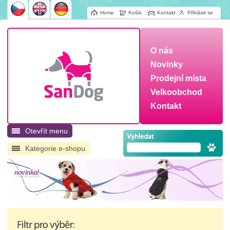
Home
Košík
Kontakt
Přihlásit se
O nás
Novinky
Prodejní místa
Velkoobchod
Kontakt
Otevřít menu
Kategorie e-shopu