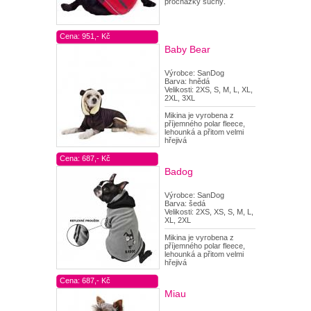
procházky suchý.
Cena: 951,- Kč
Baby Bear
Výrobce: SanDog
Barva: hnědá
Velikosti: 2XS, S, M, L, XL,
2XL, 3XL
Mikina je vyrobena z
příjemného polar fleece,
lehounká a přitom velmi
hřejivá
Cena: 687,- Kč
Badog
Výrobce: SanDog
Barva: šedá
Velikosti: 2XS, XS, S, M, L,
XL, 2XL
Mikina je vyrobena z
příjemného polar fleece,
lehounká a přitom velmi
hřejivá
Cena: 687,- Kč
Miau