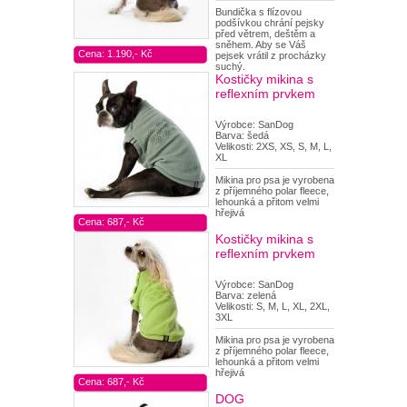
Bundička s flízovou
podšívkou chrání pejsky
před větrem, deštěm a
sněhem. Aby se Váš
Cena: 1.190,- Kč
pejsek vrátil z procházky
suchý.
Kostičky mikina s
reflexním prvkem
Výrobce: SanDog
Barva: šedá
Velikosti: 2XS, XS, S, M, L,
XL
Mikina pro psa je vyrobena
z příjemného polar fleece,
lehounká a přitom velmi
hřejivá
Cena: 687,- Kč
Kostičky mikina s
reflexním prvkem
Výrobce: SanDog
Barva: zelená
Velikosti: S, M, L, XL, 2XL,
3XL
Mikina pro psa je vyrobena
z příjemného polar fleece,
lehounká a přitom velmi
hřejivá
Cena: 687,- Kč
DOG