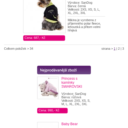
Výrobce: SanDog
Barva: černá
Velikosti: 2XS, XS, S, L,
XL, 2XL, 3XL
Mikina je vyrobena z
příjemného polar fleece,
lehounká a přitom velmi
hřejivá
Cena: 687,- Kč
Celkem položek > 34
strana >
1
|
2
|
3
Princess s
kamínky
SWAROVSKI
Výrobce: SanDog
Barva: růžová
Velikosti: 2XS, XS, S,
M, L, XL, 2XL, 3XL
Cena: 990,- Kč
Baby Bear