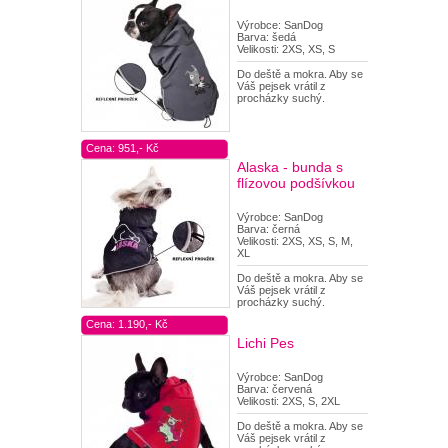
Výrobce: SanDog
Barva: šedá
Velikosti: 2XS, XS, S
Do deště a mokra. Aby se
Váš pejsek vrátil z
procházky suchý.
Cena: 951,- Kč
Alaska - bunda s
flízovou podšívkou
Výrobce: SanDog
Barva: černá
Velikosti: 2XS, XS, S, M,
XL
Do deště a mokra. Aby se
Váš pejsek vrátil z
procházky suchý.
Cena: 1.190,- Kč
Lichi Pes
Výrobce: SanDog
Barva: červená
Velikosti: 2XS, S, 2XL
Do deště a mokra. Aby se
Váš pejsek vrátil z