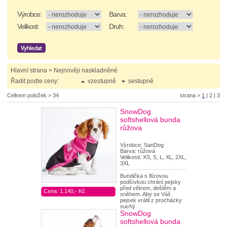
Výrobce:
Barva:
Velikost:
Druh:
Hlavní strana > Nejnověji naskladněné
Řadit podle ceny:
vzestupně
sestupně
Celkem položek > 34
strana >
1
|
2
|
3
SnowDog
softshellová bunda
růžova
Výrobce: SanDog
Barva: růžová
Velikosti: XS, S, L, XL, 2XL,
3XL
Bundička s flízovou
podšívkou chrání pejsky
před větrem, deštěm a
Cena: 1.140,- Kč
sněhem. Aby se Váš
pejsek vrátil z procházky
suchý.
SnowDog
softshellová bunda