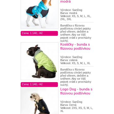
modrá
Výrobce: SanDog
Barva: modrá
Velikosti: XS, S, M, L, XL,
2XL, 3XL
Bundička s flízovou
podšívkou chrání pejsky
před větrem, deštěm a
Cena: 1.140,- Kč
sněhem. Aby se Váš
pejsek vrátil z procházky
suchý.
Kostičky - bunda s
flízovou podšívkou
Výrobce: SanDog
Barva: zelená
Velikosti: XS, S, M, L, XL
Bundička s flízovou
podšívkou chrání pejsky
před větrem, deštěm a
sněhem. Aby se Váš
pejsek vrátil z procházky
Cena: 1.140,- Kč
suchý.
Logo Dog - bunda s
flízovou podšívkou
Výrobce: SanDog
Barva: černá
Velikosti: 2XS, XS, S, M, L,
XL